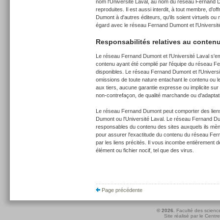
nom l'Université Laval, au nom du réseau Fernand Du
reproduites. Il est aussi interdit, à tout membre, d'
Dumont à d'autres éditeurs, qu'ils soient virtuels ou
égard avec le réseau Fernand Dumont et l'Universit
Responsabilités relatives au conten
Le réseau Fernand Dumont et l'Université Laval s'emp
contenu ayant été compilé par l'équipe du réseau Fer
disponibles. Le réseau Fernand Dumont et l'Univers
omissions de toute nature entachant le contenu ou l
aux tiers, aucune garantie expresse ou implicite s
non-contrefaçon, de qualité marchande ou d'adaptatio
Le réseau Fernand Dumont peut comporter des liens
Dumont ou l'Université Laval. Le réseau Fernand Dum
responsables du contenu des sites auxquels ils mèn
pour assurer l'exactitude du contenu du réseau Fer
par les liens précités. Il vous incombe entièrement
élément ou fichier nocif, tel que des virus.
Page précédente
© 2026.
Faculté des scienc
Site réalisé par le
Centre