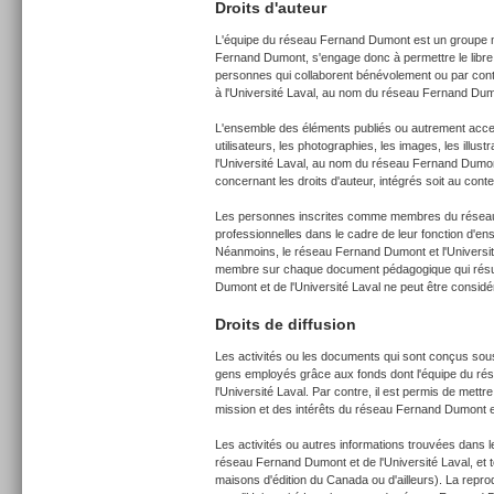
Droits d'auteur
L'équipe du réseau Fernand Dumont est un groupe mis
Fernand Dumont, s'engage donc à permettre le libre a
personnes qui collaborent bénévolement ou par cont
à l'Université Laval, au nom du réseau Fernand Dumon
L'ensemble des éléments publiés ou autrement acces
utilisateurs, les photographies, les images, les illustr
l'Université Laval, au nom du réseau Fernand Dumont
concernant les droits d'auteur, intégrés soit au co
Les personnes inscrites comme membres du réseau F
professionnelles dans le cadre de leur fonction d'en
Néanmoins, le réseau Fernand Dumont et l'Université
membre sur chaque document pédagogique qui résult
Dumont et de l'Université Laval ne peut être consid
Droits de diffusion
Les activités ou les documents qui sont conçus sou
gens employés grâce aux fonds dont l'équipe du ré
l'Université Laval. Par contre, il est permis de mett
mission et des intérêts du réseau Fernand Dumont e
Les activités ou autres informations trouvées dans
réseau Fernand Dumont et de l'Université Laval, et t
maisons d'édition du Canada ou d'ailleurs). La repro